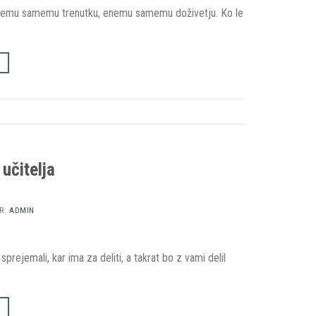
 enemu samemu trenutku, enemu samemu doživetju. Ko le
učitelja
R:
ADMIN
prejemali, kar ima za deliti, a takrat bo z vami delil