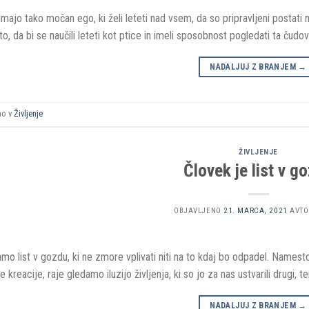
imajo tako močan ego, ki želi leteti nad vsem, da so pripravljeni postati m
, da bi se naučili leteti kot ptice in imeli sposobnost pogledati ta čudovi
NADALJUJ Z BRANJEM
→
no v
Življenje
ŽIVLJENJE
Človek je list v g
OBJAVLJENO
21. MARCA, 2021
AVTO
o list v gozdu, ki ne zmore vplivati niti na to kdaj bo odpadel. Namesto
e kreacije, raje gledamo iluzijo življenja, ki so jo za nas ustvarili drugi, t
NADALJUJ Z BRANJEM
→