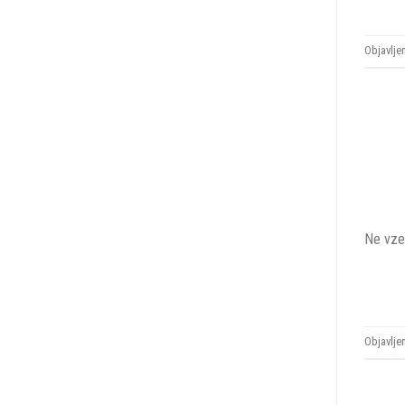
Objavlje
Ne vzem
Objavlje