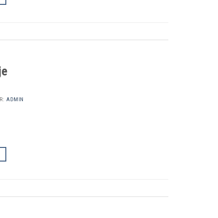
je
R:
ADMIN