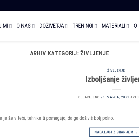
 MI
O NAS
DOŽIVETJA
TRENINGI
MATERIALI
O
ARHIV KATEGORIJ:
ŽIVLJENJE
ŽIVLJENJE
Izboljšanje življe
OBJAVLJENO
21. MARCA, 2021
AVTO
je je že v tebi, tehnike ti pomagajo, da ga doživiš bolj polno.
NADALJUJ Z BRANJEM
→