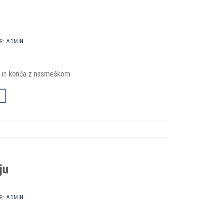
R:
ADMIN
ne in konča z nasmeškom.
ju
R:
ADMIN