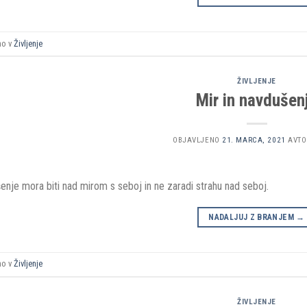
no v
Življenje
ŽIVLJENJE
Mir in navdušen
OBJAVLJENO
21. MARCA, 2021
AVTO
nje mora biti nad mirom s seboj in ne zaradi strahu nad seboj.
NADALJUJ Z BRANJEM
→
no v
Življenje
ŽIVLJENJE