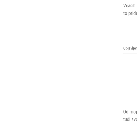
Včasih
to pri
Objavlje
Od mojs
tudi sv