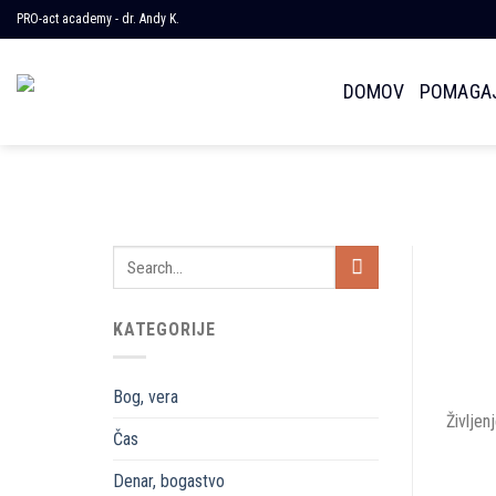
Skoči
PRO-act academy - dr. Andy K.
na
vsebino
DOMOV
POMAGAJ
KATEGORIJE
Bog, vera
Življen
Čas
Denar, bogastvo