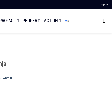
Prijava
 PRO-ACT
PROPER
ACTION
nja
R:
ADMIN