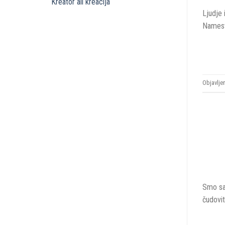
Kreator ali kreacija
Ljudje 
Namesto
Objavlje
Smo sam
čudovit