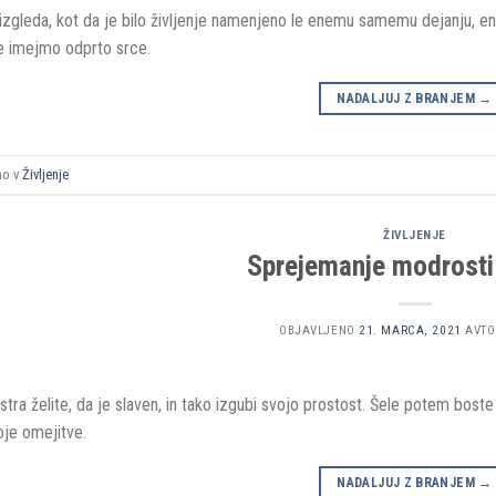
 izgleda, kot da je bilo življenje namenjeno le enemu samemu dejanju,
de imejmo odprto srce.
NADALJUJ Z BRANJEM
→
no v
Življenje
ŽIVLJENJE
Sprejemanje modrosti 
OBJAVLJENO
21. MARCA, 2021
AVTO
tra želite, da je slaven, in tako izgubi svojo prostost. Šele potem boste s
oje omejitve.
NADALJUJ Z BRANJEM
→