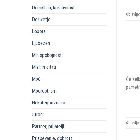
Domišljija, kreativnost
Objavlje
Doživetje
Lepota
Ljubezen
Mir, spokojnost
Misli in citati
Moč
Če želi
pametne
Modrost, um
Nekategorizirano
Otroci
Objavlje
Partner, prijatelji
Prispevanje, dobrota