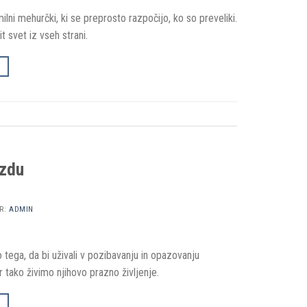
ilni mehurčki, ki se preprosto razpočijo, ko so preveliki.
t svet iz vseh strani.
ozdu
R:
ADMIN
 tega, da bi uživali v pozibavanju in opazovanju
er tako živimo njihovo prazno življenje.