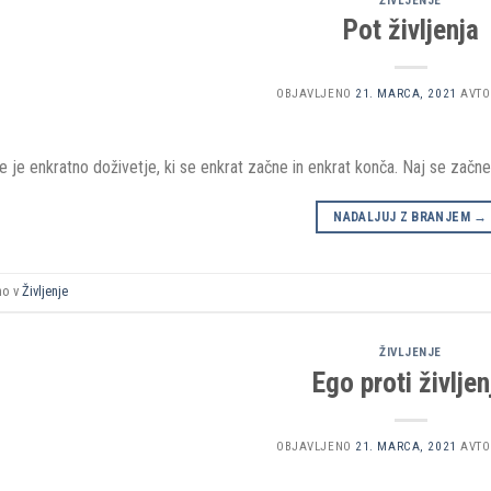
ŽIVLJENJE
Pot življenja
OBJAVLJENO
21. MARCA, 2021
AVTO
je je enkratno doživetje, ki se enkrat začne in enkrat konča. Naj se zač
NADALJUJ Z BRANJEM
→
no v
Življenje
ŽIVLJENJE
Ego proti življen
OBJAVLJENO
21. MARCA, 2021
AVTO