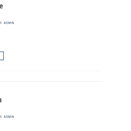
e
R:
ADMIN
a
R:
ADMIN