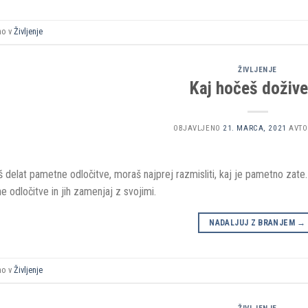
no v
Življenje
ŽIVLJENJE
Kaj hočeš dožive
OBJAVLJENO
21. MARCA, 2021
AVTO
š delat pametne odločitve, moraš najprej razmisliti, kaj je pametno zate. 
 odločitve in jih zamenjaj z svojimi.
NADALJUJ Z BRANJEM
→
no v
Življenje