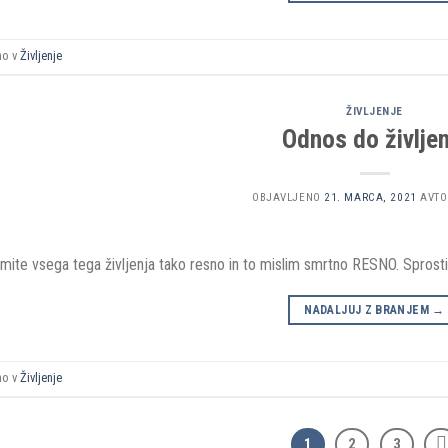
no v
Življenje
ŽIVLJENJE
Odnos do življen
OBJAVLJENO
21. MARCA, 2021
AVTO
ite vsega tega življenja tako resno in to mislim smrtno RESNO. Sprosti se
NADALJUJ Z BRANJEM
→
no v
Življenje
1
2
3