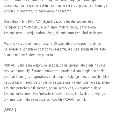
posameznika na njemu lasten način, na vsaki stopnji učenja in treninga
veščin tudi uživamo, se zabavamo in veselimo.
Smiselno bi bilo PRO-ACT vključiti v izobraževalni proces že v
najzgodnejšem otroštvu, a če nismo imeli te sreče, je v vsakem
življenjskem obdobju zadosti časa, da začnemo živeti boljše življenje.
Vabimo vas, da se nam pridružite. Skupaj lahko omogočimo, da so
najsodobnejše tehnike dostopne vsakemu, ki si želi izboljšati kvaliteto
bivanja na tem čudovitem planetu.
PRO ACT vam je na voljo tukaj in zdaj, da ga uporabljate glede na vaše
motive in ambicije.Zbrane tehnike smo predstavili na pregleden način,
dodelali treninge za uporabo v vsakdanjem življenju tako, da se jih lahko
naučite hitro in preprosto tudi, ko se zabavate v skupini.Ker je za izjemno
življenje potrebno biti izjemen, pričakujemo Vas, ki verjamete, da je
življenje lahko resnično čudovito in hočete izboljšati kvaliteto svojega
življenja s tem, da se naučite učinkovitih PRO-ACT tehnik.
[APCAL]