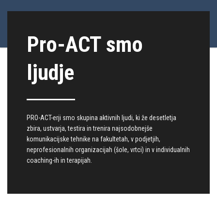
Pro-ACT smo
ljudje
PRO-ACT-erji smo skupina aktivnih ljudi, ki že desetletja
zbira, ustvarja, testira in trenira najsodobnejše
komunikacijske tehnike na fakultetah, v podjetjih,
neprofesionalnih organizacijah (šole, vrtci) in v individualnih
coaching-ih in terapijah.