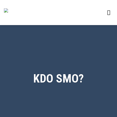
Skoči
na
vsebino
KDO SMO?