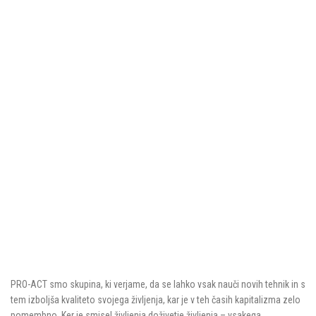
PRO-ACT smo skupina, ki verjame, da se lahko vsak nauči novih tehnik in s
tem izboljša kvaliteto svojega življenja, kar je v teh časih kapitalizma zelo
pomembno. Ker je smisel življenja doživetje življenja – vsakega