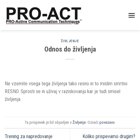
Skoči
na
vsebino
ŽIVLJENJE
Odnos do življenja
Ne vzemite vsega tega življenja tako resno in to mislim smrtno
RESNO. Sprosti se in uživaj v raziskovanju kar je tudi smisel
življenja.
Ta prispevek je bil objavljen v
Življenje
. Označi
povezavo
.
Trening za napredovanje
Koliko prispevamo drugim?