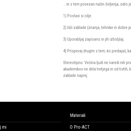
… in s tem povezan način življenja, zato je
1) Postavi si cilje.
2) Išči zaklade (znanja, tehnike in dobre pr
3) Uporabljaj zapisano in jih izboljšaj.
4) Prispevaj drugim s tem, ko predajaš, ka
Stereotipno: Večina ljudi ne naredi niti p
akademikov ne dela tretjega in od tistih, k
zaklade naprej.
Materiali
 mi
O Pro-ACT