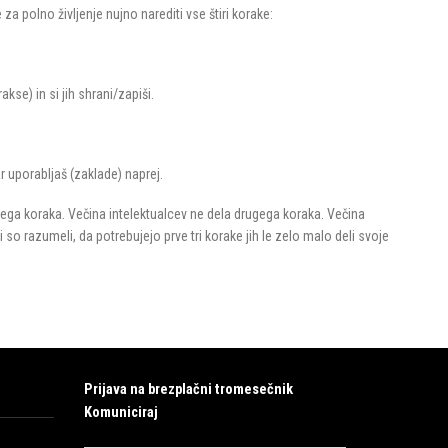
 za polno življenje nujno narediti vse štiri korake:
akse) in si jih shrani/zapiši.
r uporabljaš (zaklade) naprej.
rvega koraka. Večina intelektualcev ne dela drugega koraka. Večina
i so razumeli, da potrebujejo prve tri korake jih le zelo malo deli svoje
Prijava na brezplačni tromesečnik
Komuniciraj