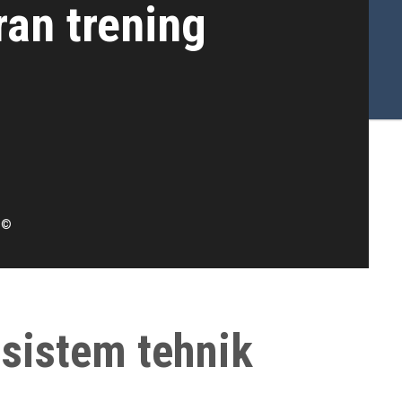
iran trening
r ©
 sistem tehnik