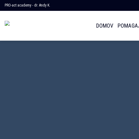
Skoči
PRO-act academy - dr. Andy K.
na
vsebino
DOMOV
POMAGAJ