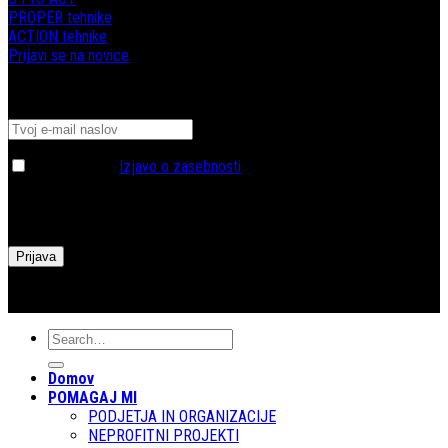
PROPER tehnike
ACTION tehnike
Prijavi se na novice
Prijava na brezplačni tromesečnik Komuniciraj
Strinjam se z
Izjavo o zasebnosti
.
Vaši podatki so anonimni in varni.
Domov
POMAGAJ MI
PODJETJA IN ORGANIZACIJE
NEPROFITNI PROJEKTI