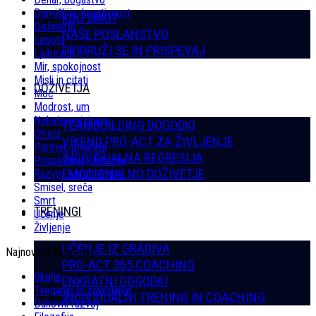
Domišljija, kreativnost
KDO SMO?
Doživetje
NAŠE POSLANSTVO
Lepota
PRIDRUŽI SE IN PRISPEVAJ
Ljubezen
Mir, spokojnost
Misli in citati
DOŽIVETJA
Moč
Modrost, um
Nekategorizirano
TEAMBUILDING DOGODKI
Otroci
VIKEND PRO-ACT ZA ŽIVLJENJE
Partner, prijatelji
INDIVIDUALNA REGRESIJA
Prispevanje, dobrota
EMOCIONALNO DOŽIVETJE
Razvoj, spremembe
Smisel, sreča
Smrt
TRENINGI
Učenje
Življenje
UČENJE IZ GRADIVA
Najnovejši prispevki
PRO-ACT 365 COACHING
Okolje
ENKRATNI DOGODKI
Tveganje in zavedanje
INDIVIDUALNI TRENING IN COACHING
Duhovni razvoj