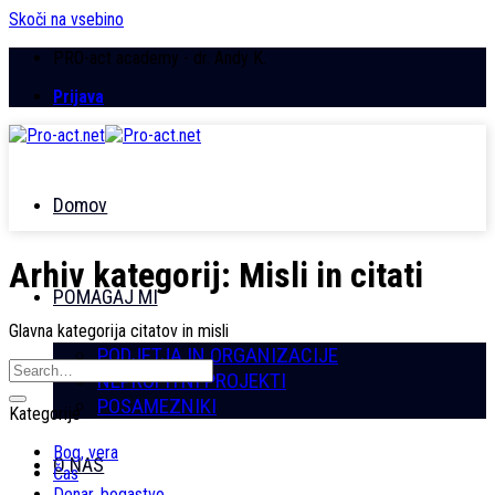
Skoči na vsebino
PRO-act academy - dr. Andy K.
Prijava
Domov
Arhiv kategorij:
Misli in citati
POMAGAJ MI
Glavna kategorija citatov in misli
PODJETJA IN ORGANIZACIJE
NEPROFITNI PROJEKTI
POSAMEZNIKI
Kategorije
Bog, vera
O NAS
Čas
Denar, bogastvo