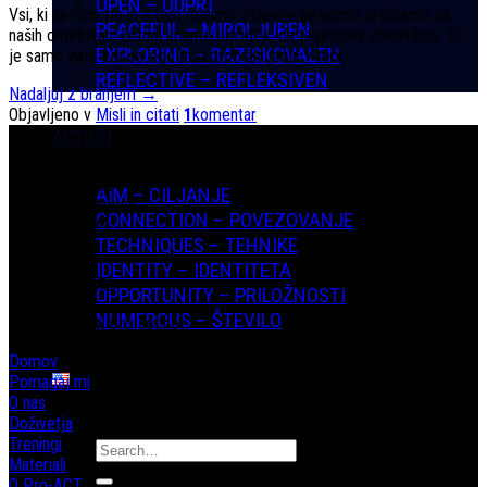
OPEN – ODPRT
Vsi, ki se cenimo in s tem cenimo življenje se učimo in delamo na
PEACEFUL – MIROLJUBEN
naših omejitvah, četudi imamo občutek, da ta proces včasih boli. To
EXPLORING – RAZISKOVALEN
je samo zato ker se ego bori proti življenju v tebi.
REFLECTIVE – REFLEKSIVEN
Nadaljuj z branjem
→
Objavljeno v
Misli in citati
1
komentar
ACTION
Kontaktirajte nas
AIM – CILJANJE
Pro-act Akademija
CONNECTION – POVEZOVANJE
Prešernova 26
TECHNIQUES – TEHNIKE
1236 Trzin
IDENTITY – IDENTITETA
Tel: 031780070
OPPORTUNITY – PRILOŽNOSTI
NUMEROUS – ŠTEVILO
Email: info (at) pro-act.net
Domov
Pomagaj mi
O nas
Doživetja
Treningi
Materiali
O Pro-ACT