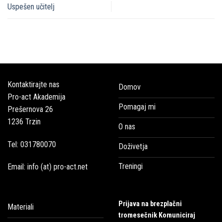
Uspešen učitelj
Kontaktirajte nas
Domov
Pro-act Akademija
Pomagaj mi
Prešernova 26
1236 Trzin
O nas
Tel: 031780070
Doživetja
Treningi
Email: info (at) pro-act.net
Prijava na brezplačni
Materiali
tromesečnik Komuniciraj