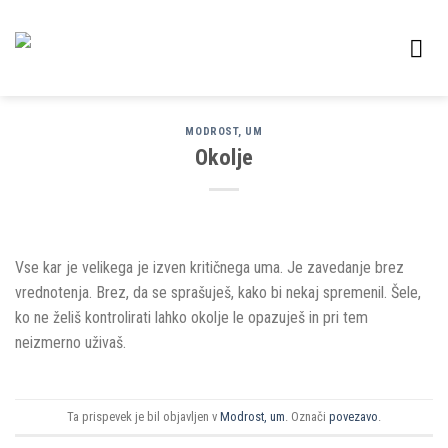
Skoči
na
vsebino
MODROST, UM
Okolje
Vse kar je velikega je izven kritičnega uma. Je zavedanje brez
vrednotenja. Brez, da se sprašuješ, kako bi nekaj spremenil. Šele,
ko ne želiš kontrolirati lahko okolje le opazuješ in pri tem
neizmerno uživaš.
Ta prispevek je bil objavljen v
Modrost, um
. Označi
povezavo
.