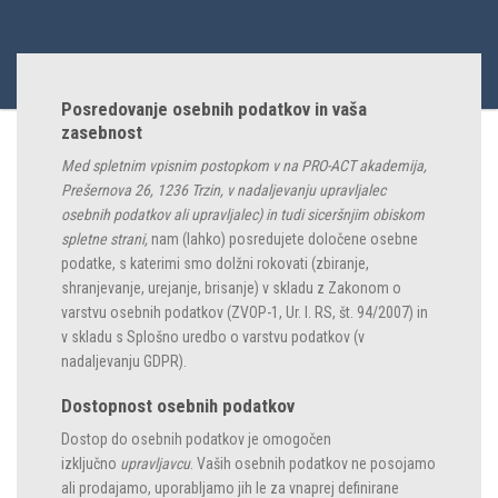
Posredovanje osebnih podatkov in vaša
zasebnost
Med
spletnim
vpis
nim postopkom
v na PRO-ACT akademija,
Prešernova 26, 1236 Trzin, v nadaljevanju upravljalec
osebnih podatkov ali upravljalec)
in tudi siceršnjim obiskom
spletne strani,
nam (lahko) posredujete določene osebne
podatke, s katerimi smo dolžni rokovati (zbiranje,
shranjevanje, urejanje, brisanje) v skladu z Zakonom o
varstvu osebnih podatkov (ZVOP-1, Ur. l. RS, št. 94/2007) in
v skladu s Splošno uredbo o varstvu podatkov (v
nadaljevanju GDPR).
Dostopnost osebnih podatkov
Dostop do osebnih podatkov je omogočen
izključno
upravljavcu
. Vaših osebnih podatkov ne posojamo
ali prodajamo, uporabljamo jih le za vnaprej definirane