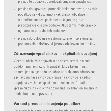
pravico te podatke posredovati drugemu upravljavcu;
pravica do ugovora: uporabniki lahko zahtevate, da vaših
podatkov ne vključujemo v kakršnekoli obdelave in
statistične analize, pri čemer običajno ne gre za
prepoznavne osebne podatke. Kljub temu imate pravico
ugovora do uporabe teh podatkov;
pravica do odločanja o avtomatiziranem sprejemanju
posameznih odločitev, vključno z oblikovanjem profilov.
Združevanje vprašalnikov in ekplicitnih dovoljenj
V centru ob fizičnih prijavah in na spletni strani in njenih
poddomenah pri različnih vprašalnikih, s katerimi nam
posredujete svoje podatke, lahko uporabljamo združevanje
s prijavo na naše e-novice. Prijava na e-novice je vedno
pogojena z vašim eksplicitnim dovoljenjem. Podatki
vprašalnikov in eksplicitna dovoljenja so shranjeni ločeno in
medsebojno niso povezani.
Varnost prenosa in hranjenja podatkov