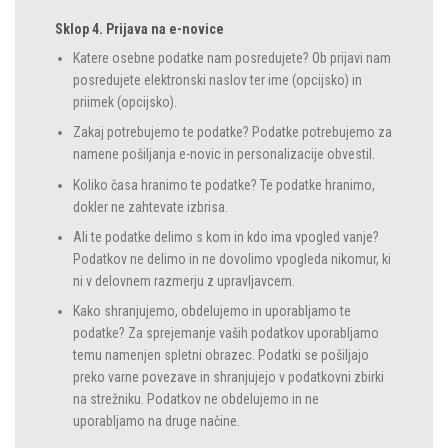
Sklop 4. Prijava na e-novice
Katere osebne podatke nam posredujete? Ob prijavi nam
posredujete elektronski naslov ter ime (opcijsko) in
priimek (opcijsko).
Zakaj potrebujemo te podatke? Podatke potrebujemo za
namene pošiljanja e-novic in personalizacije obvestil.
Koliko časa hranimo te podatke? Te podatke hranimo,
dokler ne zahtevate izbrisa.
Ali te podatke delimo s kom in kdo ima vpogled vanje?
Podatkov ne delimo in ne dovolimo vpogleda nikomur, ki
ni v delovnem razmerju z upravljavcem.
Kako shranjujemo, obdelujemo in uporabljamo te
podatke? Za sprejemanje vaših podatkov uporabljamo
temu namenjen spletni obrazec. Podatki se pošiljajo
preko varne povezave in shranjujejo v podatkovni zbirki
na strežniku. Podatkov ne obdelujemo in ne
uporabljamo na druge načine.