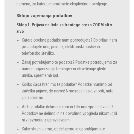
namene, za katere imamo vaše eksplicitno dovoljenje.
Sklopi zajemanja podatkov
Sklop 1. Prijava na listo za treninge preko ZOOM ali v
živo
Katere osebne podatke nam posredujete? Ob prijavi nam
posredujete ime, priimek, elektronski naslov in
telefonsko številko.
Zakaj potrebujemo te podatke? Podatke potrebujemo za
namen organizacije treningov in obveščanje glede
urnika, sprememb ipd.
Koliko časa hranimo te podatke? Podatke hranimo od
začetka prijave, do največ 6 mesece neaktivnosti, nato
jih izbrišemo.
Ali te podatke delimo s kom in kdo ima vpogled vanje?
Podatkov ne delimo in ne dovolimo vpogleda nikomur, ki
ni v razmerju z upravljavcem.
Kako shranjujemo, obdelujemo in uporabljamo te