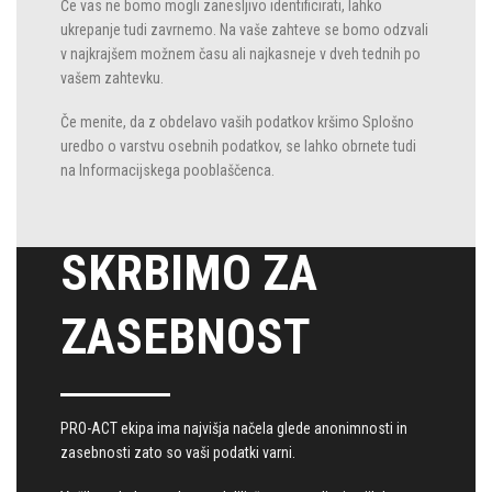
Če vas ne bomo mogli zanesljivo identificirati, lahko
ukrepanje tudi zavrnemo. Na vaše zahteve se bomo odzvali
v najkrajšem možnem času ali najkasneje v dveh tednih po
vašem zahtevku.
Če menite, da z obdelavo vaših podatkov kršimo Splošno
uredbo o varstvu osebnih podatkov, se lahko obrnete tudi
na Informacijskega pooblaščenca.
SKRBIMO ZA
ZASEBNOST
PRO-ACT ekipa ima najvišja načela glede anonimnosti in
zasebnosti zato so vaši podatki varni.