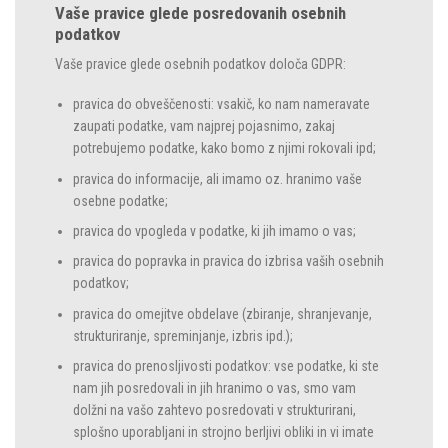
Vaše pravice glede posredovanih osebnih
podatkov
Vaše pravice glede osebnih podatkov določa GDPR:
pravica do obveščenosti: vsakič, ko nam nameravate
zaupati podatke, vam najprej pojasnimo, zakaj
potrebujemo podatke, kako bomo z njimi rokovali ipd;
pravica do informacije, ali imamo oz. hranimo vaše
osebne podatke;
pravica do vpogleda v podatke, ki jih imamo o vas;
pravica do popravka in pravica do izbrisa vaših osebnih
podatkov;
pravica do omejitve obdelave (zbiranje, shranjevanje,
strukturiranje, spreminjanje, izbris ipd.);
pravica do prenosljivosti podatkov: vse podatke, ki ste
nam jih posredovali in jih hranimo o vas, smo vam
dolžni na vašo zahtevo posredovati v strukturirani,
splošno uporabljani in strojno berljivi obliki in vi imate