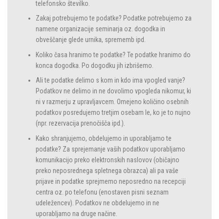
telefonsko številko.
Zakaj potrebujemo te podatke? Podatke potrebujemo za
namene organizacije seminarja oz. dogodka in
obveščanje glede urnika, sprememb ipd.
Koliko časa hranimo te podatke? Te podatke hranimo do
konca dogodka. Po dogodku jih izbrišemo.
Ali te podatke delimo s kom in kdo ima vpogled vanje?
Podatkov ne delimo in ne dovolimo vpogleda nikomur, ki
ni v razmerju z upravljavcem. Omejeno količino osebnih
podatkov posredujemo tretjim osebam le, ko je to nujno
(npr. rezervacija prenočišča ipd.).
Kako shranjujemo, obdelujemo in uporabljamo te
podatke? Za sprejemanje vaših podatkov uporabljamo
komunikacijo preko elektronskih naslovov (običajno
preko neposrednega spletnega obrazca) ali pa vaše
prijave in podatke sprejmemo neposredno na recepciji
centra oz. po telefonu (enostaven pisni seznam
udeležencev). Podatkov ne obdelujemo in ne
uporabljamo na druge načine.