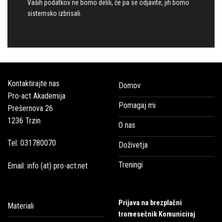
Vaših podatkov ne bomo delili, če pa se odjavite, jih bomo
sistemsko izbrisali.
Kontaktirajte nas
Domov
Pro-act Akademija
Pomagaj mi
Prešernova 26
1236 Trzin
O nas
Tel: 031780070
Doživetja
Treningi
Email: info (at) pro-act.net
Prijava na brezplačni
Materiali
tromesečnik Komuniciraj