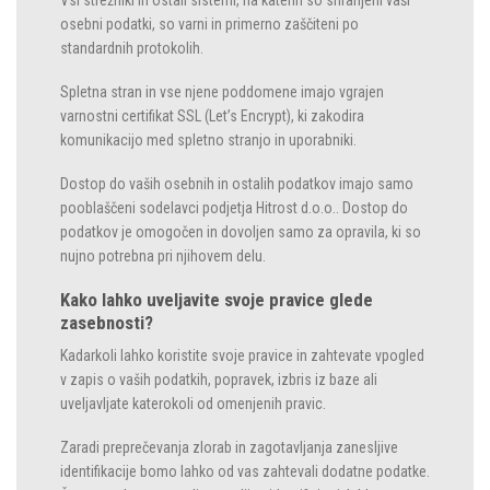
Vsi strežniki in ostali sistemi, na katerih so shranjeni vaši
osebni podatki, so varni in primerno zaščiteni po
standardnih protokolih.
Spletna stran in vse njene poddomene imajo vgrajen
varnostni certifikat SSL (Let’s Encrypt), ki zakodira
komunikacijo med spletno stranjo in uporabniki.
Dostop do vaših osebnih in ostalih podatkov imajo samo
pooblaščeni sodelavci podjetja Hitrost d.o.o.. Dostop do
podatkov je omogočen in dovoljen samo za opravila, ki so
nujno potrebna pri njihovem delu.
Kako lahko uveljavite svoje pravice glede
zasebnosti?
Kadarkoli lahko koristite svoje pravice in zahtevate vpogled
v zapis o vaših podatkih, popravek, izbris iz baze ali
uveljavljate katerokoli od omenjenih pravic.
Zaradi preprečevanja zlorab in zagotavljanja zanesljive
identifikacije bomo lahko od vas zahtevali dodatne podatke.