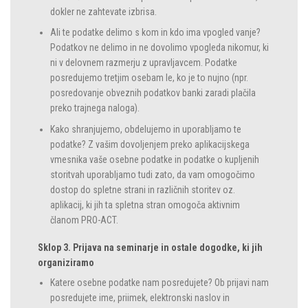
dokler ne zahtevate izbrisa.
Ali te podatke delimo s kom in kdo ima vpogled vanje?
Podatkov ne delimo in ne dovolimo vpogleda nikomur, ki
ni v delovnem razmerju z upravljavcem. Podatke
posredujemo tretjim osebam le, ko je to nujno (npr.
posredovanje obveznih podatkov banki zaradi plačila
preko trajnega naloga).
Kako shranjujemo, obdelujemo in uporabljamo te
podatke? Z vašim dovoljenjem preko aplikacijskega
vmesnika vaše osebne podatke in podatke o kupljenih
storitvah uporabljamo tudi zato, da vam omogočimo
dostop do spletne strani in različnih storitev oz.
aplikacij, ki jih ta spletna stran omogoča aktivnim
članom PRO-ACT.
Sklop 3. Prijava na seminarje in ostale dogodke, ki jih
organiziramo
Katere osebne podatke nam posredujete? Ob prijavi nam
posredujete ime, priimek, elektronski naslov in