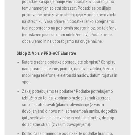
podatke? Za sprejemanje vaših podatkov uporabljamo
temu namenjen spletni obrazec. Podatki se pošiljajo
preko varne povezave in shranjujejo v podatkovni zbirki
na strežniku. Vaše prijave in podatke lahko sprejmemo
tudi neposredno na poslovnih prostorih oz. po telefonu
(enostaven pisni seznam udeležencev). Podatkov ne
obdelujemo in ne uporabljamo na druge načine.
Sklop 2. Vpis v PRO-ACT članstvo
Katere osebne podatke posredujete ob vpisu? Ob vpisu
nam posredujete ime, priimek, naslov bivališča, številko
mobilnega telefona, elektronski naslov, datum rojstva in
spol.
Zakaj potrebujemo te podatke? Podatke potrebujemo
izključno za to, da izpolnimo razlog, zaradi katerega
smo jih potrebovali (plačila, obveščanje (z vašim
dovoljenjem) o novostih, spremembah urnika, dogodkih
ipd., svetovanje glede vadbe in ostalih storitev, dostop
do spletne strani (z vašim dovoljenjem)).
Koliko časa hranimo te podatke? Te podatke hranimo,