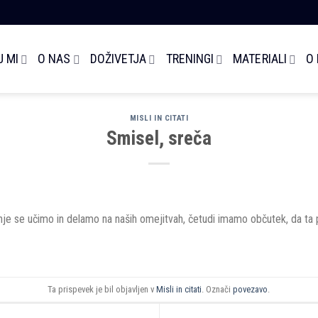
 MI
O NAS
DOŽIVETJA
TRENINGI
MATERIALI
O
MISLI IN CITATI
Smisel, sreča
enje se učimo in delamo na naših omejitvah, četudi imamo občutek, da ta 
Ta prispevek je bil objavljen v
Misli in citati
. Označi
povezavo
.