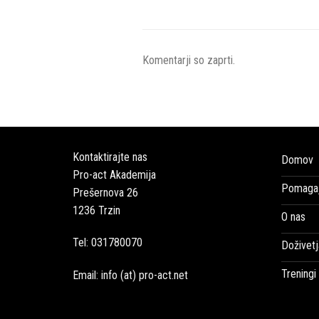
Komentarji so zaprti.
Kontaktirajte nas
Domov
Pro-act Akademija
Pomagaj
Prešernova 26
1236 Trzin
O nas
Tel: 031780070
Doživetj
Treningi
Email: info (at) pro-act.net