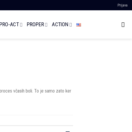
Prijava
 PRO-ACT
PROPER
ACTION
proces včasih boli. To je samo zato ker