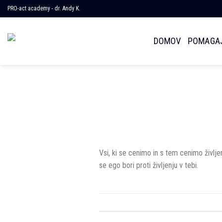
Skoči
PRO-act academy - dr. Andy K.
na
vsebino
DOMOV
POMAGAJ
Vsi, ki se cenimo in s tem cenimo življ
se ego bori proti življenju v tebi.