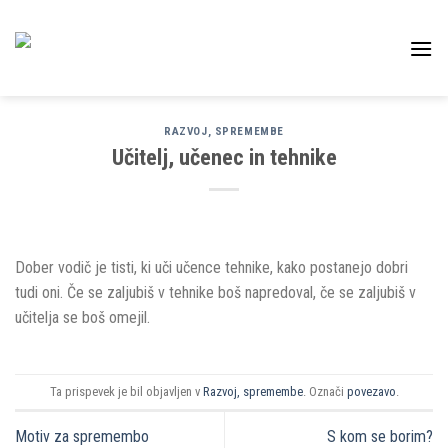
Skoči
na
vsebino
RAZVOJ, SPREMEMBE
Učitelj, učenec in tehnike
Dober vodič je tisti, ki uči učence tehnike, kako postanejo dobri
tudi oni. Če se zaljubiš v tehnike boš napredoval, če se zaljubiš v
učitelja se boš omejil.
Ta prispevek je bil objavljen v
Razvoj, spremembe
. Označi
povezavo
.
Motiv za spremembo
S kom se borim?