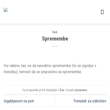
Skoči
na
vsebino
ČAS
Spremembe
Vsi rabimo čas, ne da naredimo spremembe (te se zgodijo v
trenutku), temveč da se pripravimo na spremembe.
Ta prispevek je bil objavljen v
Čas
. Označi
povezavo
.
Izgubljenost na poti
Trenutek za odločitev