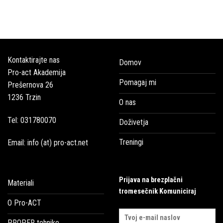
Kontaktirajte nas
Domov
Pro-act Akademija
Pomagaj mi
Prešernova 26
1236 Trzin
O nas
Tel: 031780070
Doživetja
Treningi
Email: info (at) pro-act.net
Prijava na brezplačni
Materiali
tromesečnik Komuniciraj
O Pro-ACT
PROPER tehnike