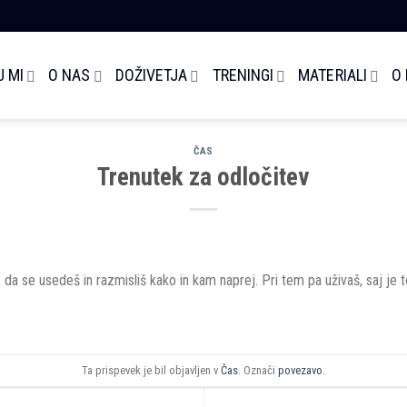
 MI
O NAS
DOŽIVETJA
TRENINGI
MATERIALI
O
ČAS
Trenutek za odločitev
 da se usedeš in razmisliš kako in kam naprej. Pri tem pa uživaš, saj je to
Ta prispevek je bil objavljen v
Čas
. Označi
povezavo
.