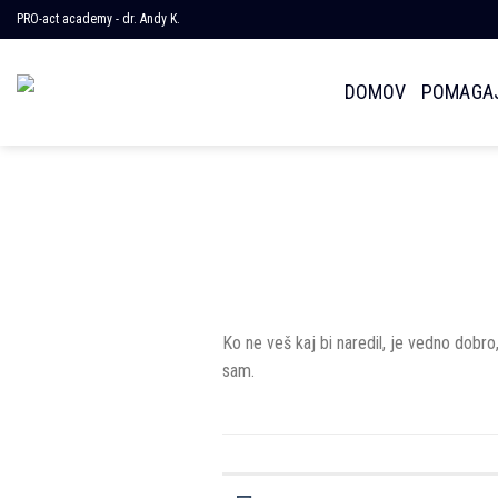
Skoči
PRO-act academy - dr. Andy K.
na
vsebino
DOMOV
POMAGAJ
Ko ne veš kaj bi naredil, je vedno dobro,
sam.