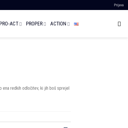
Prijava
 PRO-ACT
PROPER
ACTION
 ena redkih odločitev, ki jih boš sprejel