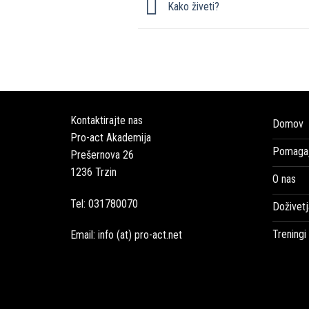
Kako živeti?
Kontaktirajte nas
Domov
Pro-act Akademija
Pomagaj
Prešernova 26
1236 Trzin
O nas
Tel: 031780070
Doživetj
Treningi
Email: info (at) pro-act.net