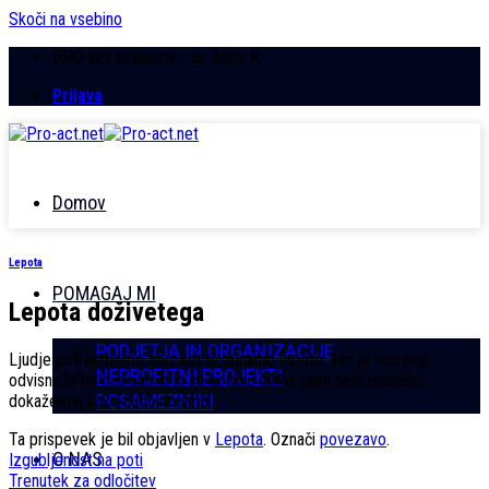
Skoči na vsebino
PRO-act academy - dr. Andy K.
Prijava
Domov
Lepota
POMAGAJ MI
Lepota doživetega
PODJETJA IN ORGANIZACIJE
Ljudje potrebujemo več, kot le zunanjo lepoto, ker je notranja
NEPROFITNI PROJEKTI
odvisna le od nas samih in se le tako lahko sami sebi resnično
POSAMEZNIKI
dokažemo, kako čudoviti smo.
Ta prispevek je bil objavljen v
Lepota
. Označi
povezavo
.
O NAS
Izgubljenost na poti
Trenutek za odločitev