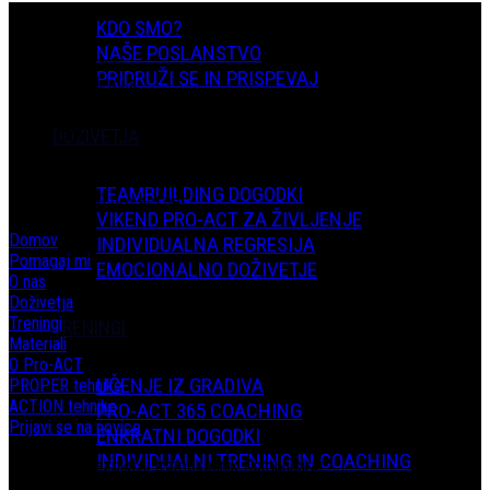
KDO SMO?
NAŠE POSLANSTVO
Kontaktirajte nas
PRIDRUŽI SE IN PRISPEVAJ
Pro-act Akademija
Prešernova 26
1236 Trzin
DOŽIVETJA
Tel: 031780070
TEAMBUILDING DOGODKI
Email: info (at) pro-act.net
VIKEND PRO-ACT ZA ŽIVLJENJE
Domov
INDIVIDUALNA REGRESIJA
Pomagaj mi
EMOCIONALNO DOŽIVETJE
O nas
Doživetja
Treningi
TRENINGI
Materiali
O Pro-ACT
UČENJE IZ GRADIVA
PROPER tehnike
ACTION tehnike
PRO-ACT 365 COACHING
Prijavi se na novice
ENKRATNI DOGODKI
INDIVIDUALNI TRENING IN COACHING
Prijava na brezplačni tromesečnik Komuniciraj