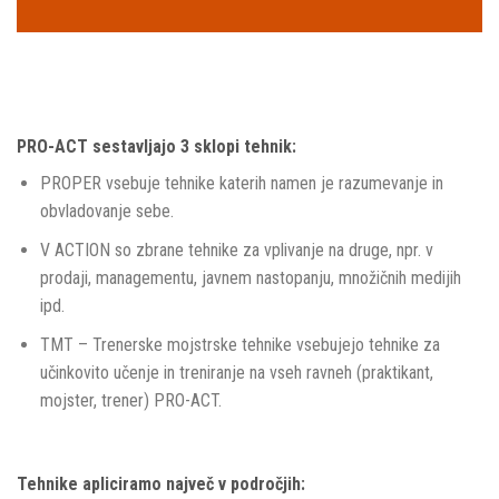
PRO-ACT sestavljajo 3 sklopi tehnik:
PROPER vsebuje tehnike katerih namen je razumevanje in
obvladovanje sebe.
V ACTION so zbrane tehnike za vplivanje na druge, npr. v
prodaji, managementu, javnem nastopanju, množičnih medijih
ipd.
TMT – Trenerske mojstrske tehnike vsebujejo tehnike za
učinkovito učenje in treniranje na vseh ravneh (praktikant,
mojster, trener) PRO-ACT.
Tehnike apliciramo največ v področjih: