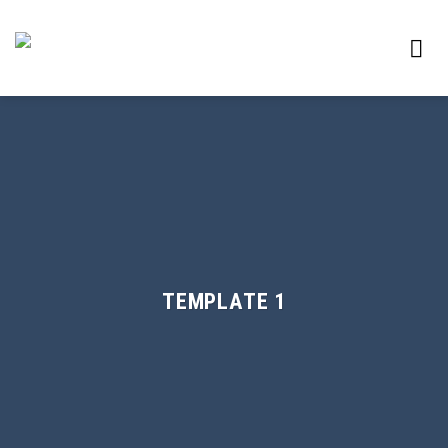
Skoči
na
vsebino
TEMPLATE 1