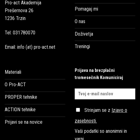
Pro-act Akademija
Pomagaj mi
Prešernova 26
1236 Trzin
O nas
Tel: 031780070
Doživetja
Treningi
Email: info (at) pro-act.net
Prijava na brezplačni
Materiali
tromesečnik Komuniciraj
O Pro-ACT
PROPER tehnike
ACTION tehnike
Strinjam se z
Izjavo o
zasebnosti
.
Prijavi se na novice
Vaši podatki so anonimni in
varni.