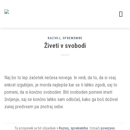
Skoči
na
vsebino
RAZVOJ, SPREMEMBE
Živeti v svobodi
Naj bo to lep začetek nečesa novega. In vedi, da to, da si vsaj
enkrat izgubljen, je morda najlepše kar se ti lahko zgodi, saj to
pomeni, da si končno svoboden. Biti svoboden pomeni imeti
življenje, saj se končno lahko sam odločaš, kako ga boš doživel
zunaj predvsem pa znotraj sebe.
Ta prispevek je bil objavljen v
Razvoj, spremembe
. Označi
povezavo
.