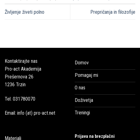
Življenje živeti polno
Prepričanja in filozofije
Kontaktirajte nas
Domov
Pro-act Akademija
Pomagaj mi
Prešernova 26
1236 Trzin
O nas
Tel: 031780070
Doživetja
Treningi
Email: info (at) pro-act.net
Prijava na brezplačni
Materiali