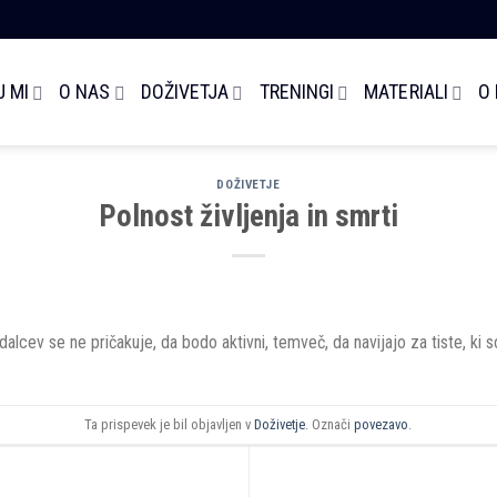
 MI
O NAS
DOŽIVETJA
TRENINGI
MATERIALI
O
DOŽIVETJE
Polnost življenja in smrti
lcev se ne pričakuje, da bodo aktivni, temveč, da navijajo za tiste, ki so 
Ta prispevek je bil objavljen v
Doživetje
. Označi
povezavo
.