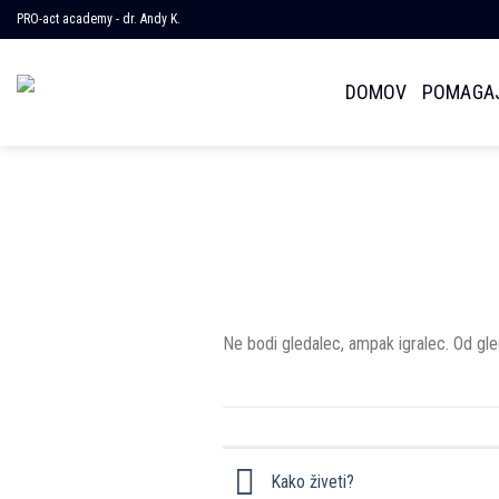
Skoči
PRO-act academy - dr. Andy K.
na
vsebino
DOMOV
POMAGAJ
Ne bodi gledalec, ampak igralec. Od gleda
Kako živeti?