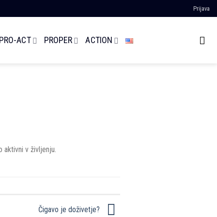
Prijava
 PRO-ACT
PROPER
ACTION
aktivni v življenju.
Čigavo je doživetje?