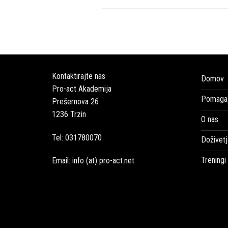
Kontaktirajte nas
Domov
Pro-act Akademija
Pomagaj
Prešernova 26
1236 Trzin
O nas
Tel: 031780070
Doživetj
Treningi
Email: info (at) pro-act.net