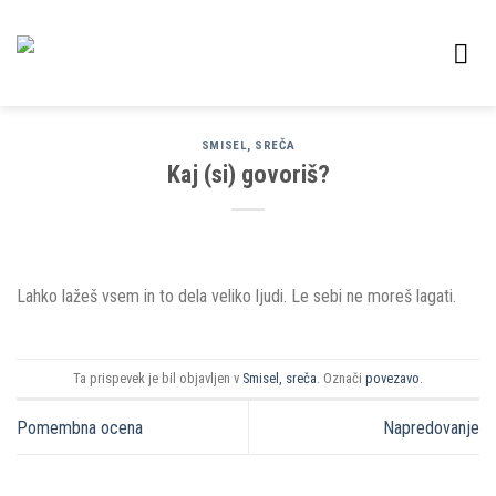
Skoči
na
vsebino
SMISEL, SREČA
Kaj (si) govoriš?
Lahko lažeš vsem in to dela veliko ljudi. Le sebi ne moreš lagati.
Ta prispevek je bil objavljen v
Smisel, sreča
. Označi
povezavo
.
Pomembna ocena
Napredovanje