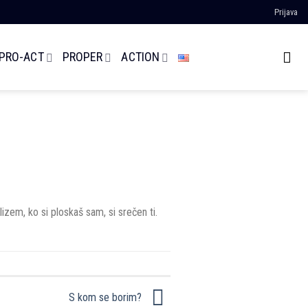
Prijava
 PRO-ACT
PROPER
ACTION
lizem, ko si ploskaš sam, si srečen ti.
S kom se borim?