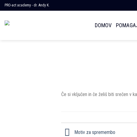
Skoči
PRO-act academy - dr. Andy K.
na
vsebino
DOMOV
POMAGAJ
Če si vključen in če želiš biti srečen v 
Motiv za spremembo