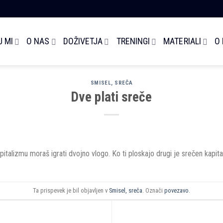
 MI
O NAS
DOŽIVETJA
TRENINGI
MATERIALI
O
SMISEL, SREČA
Dve plati sreče
kapitalizmu moraš igrati dvojno vlogo. Ko ti ploskajo drugi je srečen kapita
Ta prispevek je bil objavljen v
Smisel, sreča
. Označi
povezavo
.