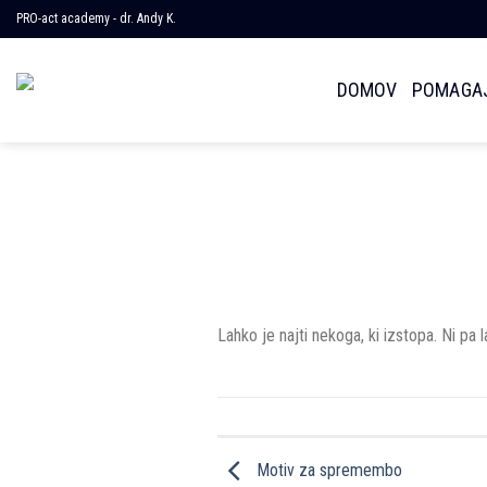
Skoči
PRO-act academy - dr. Andy K.
na
vsebino
DOMOV
POMAGAJ
Lahko je najti nekoga, ki izstopa. Ni pa 
Motiv za spremembo