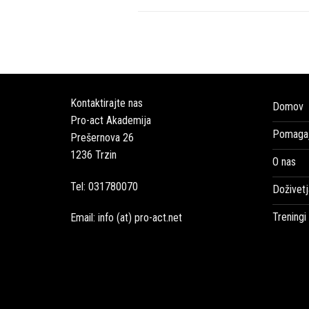
Kontaktirajte nas
Domov
Pro-act Akademija
Pomagaj
Prešernova 26
1236 Trzin
O nas
Tel: 031780070
Doživetj
Treningi
Email: info (at) pro-act.net