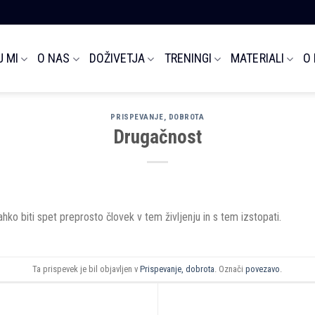
 MI
O NAS
DOŽIVETJA
TRENINGI
MATERIALI
O
PRISPEVANJE, DOBROTA
Drugačnost
lahko biti spet preprosto človek v tem življenju in s tem izstopati.
Ta prispevek je bil objavljen v
Prispevanje, dobrota
. Označi
povezavo
.